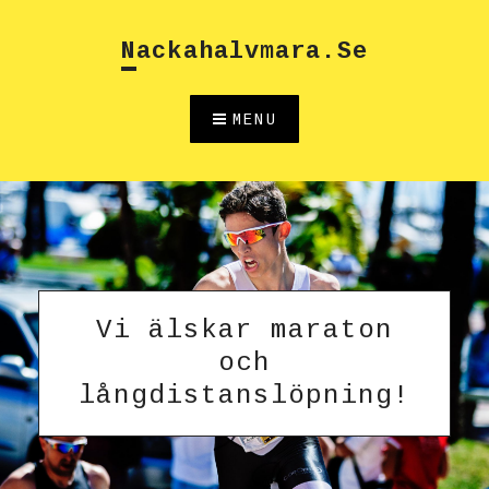
Skip
to
Nackahalvmara.se
content
MENU
Vi älskar maraton
och
långdistanslöpning!