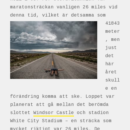
maratonsträckan vanligen 26 miles vid
denna tid, vilket
är detsamma som
41843
meter
, men
just
det
här
året
skull
e en
förändring komma att ske. Loppet var
planerat att gå mellan det berömda
slottet
Windsor Castle
och stadion
White City Stadium – en sträcka som
mycket riktigt var 26 miles. De