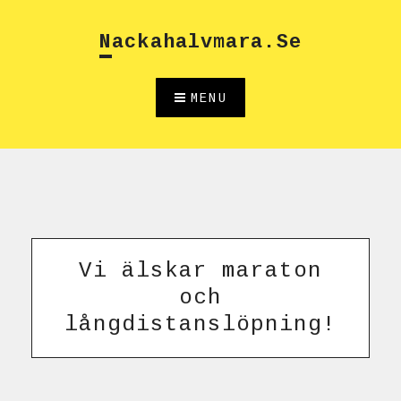
Skip
to
Nackahalvmara.se
content
MENU
Vi älskar maraton
och
långdistanslöpning!