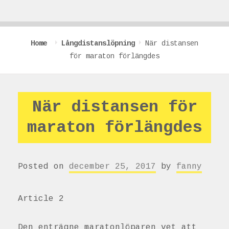
Home
Långdistanslöpning
När distansen
för maraton förlängdes
När distansen för
maraton förlängdes
Posted on
december 25, 2017
by
fanny
Article 2
Den enträgne maratonlöparen vet att