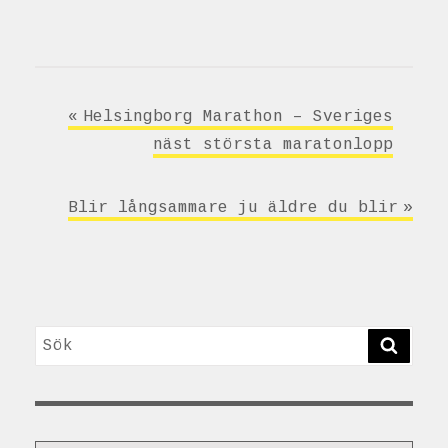
Inläggsnavigering
Helsingborg Marathon – Sveriges
näst största maratonlopp
Blir långsammare ju äldre du blir
Sök
SÖK