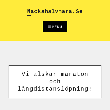
Skip
to
Nackahalvmara.se
content
MENU
Vi älskar maraton
och
långdistanslöpning!