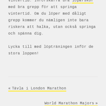
vintertid. Införskaffa bra
löparskor
med bra grepp för att springa
vintertid. Om du löper med dåligt
grepp kommer du nämligen inte bara
riskera att halka, utan också springa
och spänna dig.
Lycka till med löpträningen inför de
stora loppen!
Inläggsnavigering
Tävla i London Marathon
World Marathon Majors