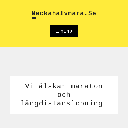
Skip
to
Nackahalvmara.se
content
MENU
Vi älskar maraton
och
långdistanslöpning!